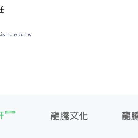
任
is.hc.edu.tw