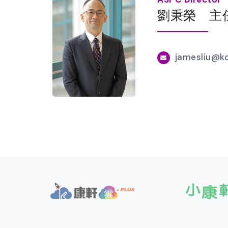
劉秉榮 主
jamesliu@kc